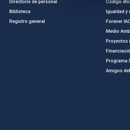
Directorio de personal
Código étic
Biblioteca
Igualdad y 
Registro general
Forever IA
Medio Ambi
Proyectos i
Financiaci
Programa 
Amigos del
PostFooter > Newsletter link