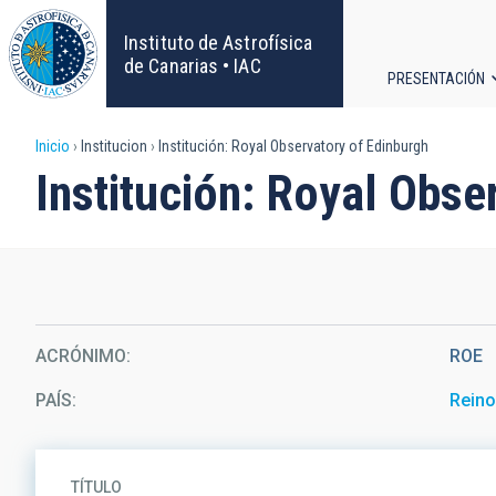
Pasar
al
Instituto de Astrofísica
contenido
de Canarias • IAC
PRESENTACIÓN
principal
Navega
Sobrescribir
Inicio
Institucion
Institución: Royal Observatory of Edinburgh
principa
Institución: Royal Obse
enlaces
de
ayuda
a
ACRÓNIMO
ROE
la
PAÍS
Reino
navegación
TÍTULO