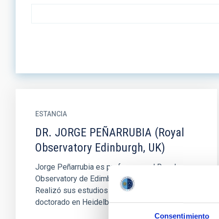
ESTANCIA
DR. JORGE PEÑARRUBIA (Royal
Observatory Edinburgh, UK)
Jorge Peñarrubia es profesor en el Royal
Observatory de Edimburgo, en el Reino Unido.
Realizó sus estudios de grado en Valencia y su
doctorado en Heidelberg...
Consentimiento