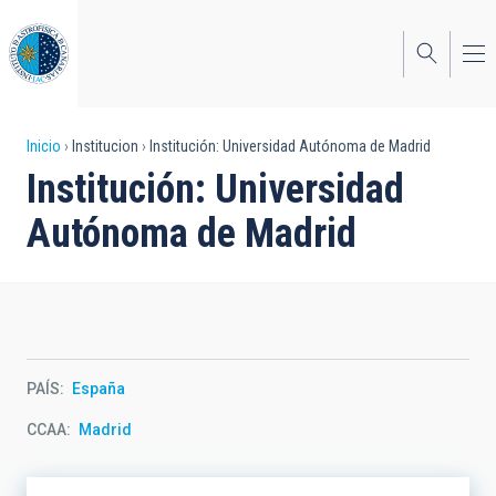
Pasar
al
contenido
principal
Sobrescribir
Inicio
Institucion
Institución: Universidad Autónoma de Madrid
Institución: Universidad
enlaces
Autónoma de Madrid
de
ayuda
a
la
navegación
PAÍS
España
CCAA
Madrid