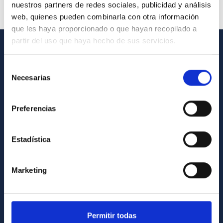
nuestros partners de redes sociales, publicidad y análisis
web, quienes pueden combinarla con otra información
que les haya proporcionado o que hayan recopilado a
partir del uso que haya hecho de sus servicios.
INFORMACIÓN GENERAL
Selección
Necesarias
Contacto
de
consentimiento
Cómo llegar al IAC
Preferencias
Directorio de personal
Biblioteca
Estadística
Registro general
Marketing
INFORMACIÓN INSTITUCIONAL
Legislación
Transparencia
Permitir todas