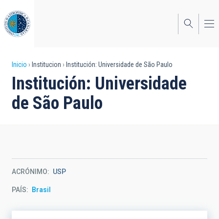
Pasar
al
contenido
principal
Sobrescribir
Inicio
Institucion
Institución: Universidade de São Paulo
Institución: Universidade
enlaces
de São Paulo
de
ayuda
a
la
navegación
ACRÓNIMO
USP
PAÍS
Brasil