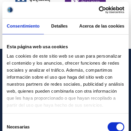
Consentimiento
Detalles
Acerca de las cookies
Esta página web usa cookies
Las cookies de este sitio web se usan para personalizar
el contenido y los anuncios, ofrecer funciones de redes
INFORMACIÓN GENERAL
sociales y analizar el tráfico. Además, compartimos
información sobre el uso que haga del sitio web con
Contacto
nuestros partners de redes sociales, publicidad y análisis
Cómo llegar al IAC
web, quienes pueden combinarla con otra información
que les haya proporcionado o que hayan recopilado a
Directorio de personal
partir del uso que haya hecho de sus servicios.
Biblioteca
Registro general
Selección
Necesarias
de