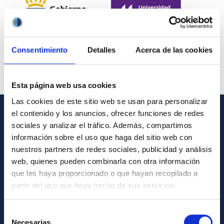
Consentimiento
Detalles
Acerca de las cookies
Esta página web usa cookies
Las cookies de este sitio web se usan para personalizar
el contenido y los anuncios, ofrecer funciones de redes
INFORMACIÓN GENERAL
sociales y analizar el tráfico. Además, compartimos
información sobre el uso que haga del sitio web con
Contacto
nuestros partners de redes sociales, publicidad y análisis
web, quienes pueden combinarla con otra información
Cómo llegar al IAC
que les haya proporcionado o que hayan recopilado a
Directorio de personal
partir del uso que haya hecho de sus servicios.
Biblioteca
Selección
Registro general
Necesarias