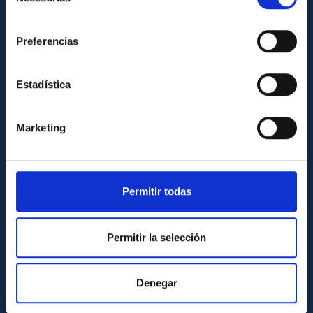
de
consentimiento
INFORMACIÓN INSTITUCIONAL
Preferencias
Legislación
Transparencia
Estadística
Código ético y política antifraude
Igualdad y diversidad de género
Marketing
Forever IAC
Medio Ambiente y Sostenibilidad
Permitir todas
Proyectos institucionales
Financiación externa
Permitir la selección
Programa Severo Ochoa
Amigos del IAC
Denegar
PORTAL DEL IAC