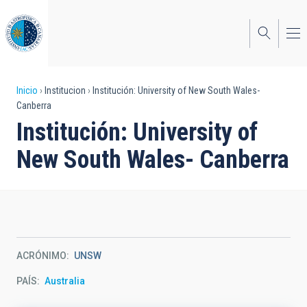
Pasar
al
contenido
principal
Sobrescribir
Inicio
Institucion
Institución: University of New South Wales-
Canberra
enlaces
Institución: University of
de
New South Wales- Canberra
ayuda
a
la
navegación
ACRÓNIMO
UNSW
PAÍS
Australia