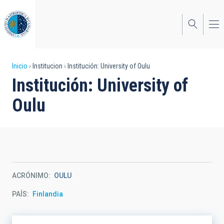
Pasar
al
contenido
principal
Sobrescribir
Inicio
Institucion
Institución: University of Oulu
Institución: University of
enlaces
Oulu
de
ayuda
a
la
navegación
ACRÓNIMO
OULU
PAÍS
Finlandia