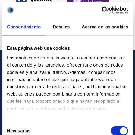
Consentimiento
Detalles
Acerca de las cookies
Esta página web usa cookies
Las cookies de este sitio web se usan para personalizar
el contenido y los anuncios, ofrecer funciones de redes
INFORMACIÓN GENERAL
sociales y analizar el tráfico. Además, compartimos
información sobre el uso que haga del sitio web con
Contacto
nuestros partners de redes sociales, publicidad y análisis
Cómo llegar al IAC
web, quienes pueden combinarla con otra información
que les haya proporcionado o que hayan recopilado a
Directorio de personal
partir del uso que haya hecho de sus servicios.
Biblioteca
Registro general
Selección
Necesarias
de