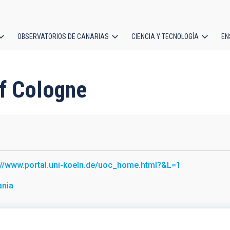
OBSERVATORIOS DE CANARIAS
CIENCIA Y TECNOLOGÍA
EN
ción
l
of Cologne
://www.portal.uni-koeln.de/uoc_home.html?&L=1
ania