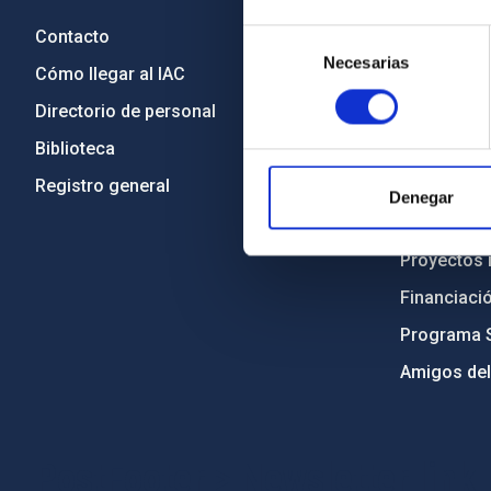
Contacto
Legislació
Selección
Necesarias
de
Cómo llegar al IAC
Transparen
consentimiento
Directorio de personal
Código étic
Biblioteca
Igualdad y 
Registro general
Forever IA
Denegar
Medio Ambi
Proyectos i
Financiaci
Programa 
Amigos del
PostFooter > Newsletter link