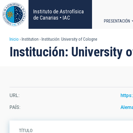
Pasar
al
Instituto de Astrofísica
contenido
de Canarias • IAC
PRESENTACIÓN
principal
Navega
Sobrescribir
Inicio
Institution
Institución: University of Cologne
principa
Institución: University 
enlaces
de
ayuda
a
URL
https
la
PAÍS
Alem
navegación
TÍTULO