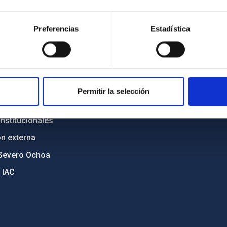
n
Mapa web
Preferencias
Estadística
cia
Políticas de privacidad
o y política antifraude
Aviso legal
diversidad de género
Política de cookies
C
Accesibilidad
Permitir la selección
ente y Sostenibilidad
nstitucionales
ón externa
Severo Ochoa
 IAC