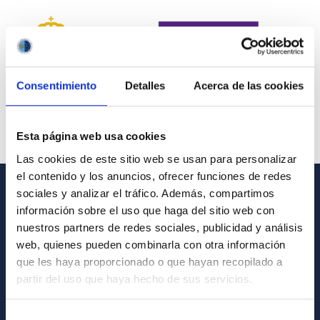
Consentimiento
Detalles
Acerca de las cookies
Esta página web usa cookies
Las cookies de este sitio web se usan para personalizar
el contenido y los anuncios, ofrecer funciones de redes
sociales y analizar el tráfico. Además, compartimos
INFORMACIÓN GENERAL
información sobre el uso que haga del sitio web con
nuestros partners de redes sociales, publicidad y análisis
Contacto
web, quienes pueden combinarla con otra información
Cómo llegar al IAC
que les haya proporcionado o que hayan recopilado a
partir del uso que haya hecho de sus servicios.
Directorio de personal
Biblioteca
Selección