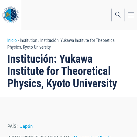
Pasar
al
contenido
principal
Sobrescribir
Inicio
Institution
Institución: Yukawa Institute for Theoretical
Physics, Kyoto University
enlaces
Institución: Yukawa
de
Institute for Theoretical
ayuda
Physics, Kyoto University
a
la
navegación
PAÍS
Japón