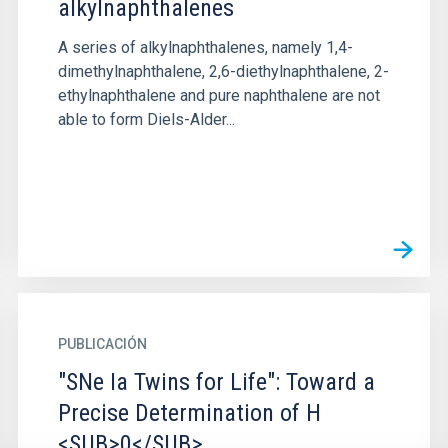
alkylnaphthalenes
A series of alkylnaphthalenes, namely 1,4-
dimethylnaphthalene, 2,6-diethylnaphthalene, 2-
ethylnaphthalene and pure naphthalene are not
able to form Diels-Alder...
PUBLICACIÓN
"SNe Ia Twins for Life": Toward a
Precise Determination of H
<SUB>0</SUB>