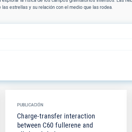
xplorar la física de los campos gravitatorios intensos. Las neb
 las estrellas y su relación con el medio que las rodea.
PUBLICACIÓN
Charge-transfer interaction
between C60 fullerene and