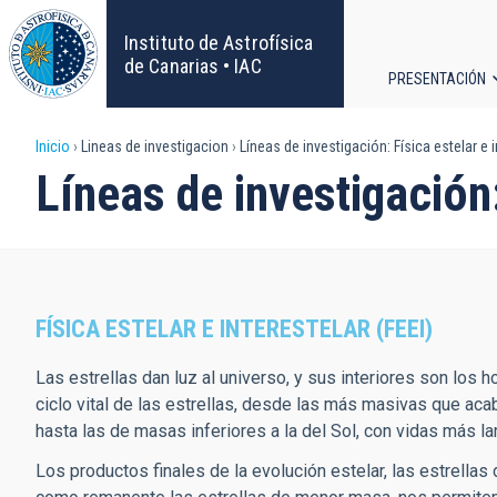
Pasar
al
Instituto de Astrofísica
contenido
de Canarias • IAC
PRESENTACIÓN
principal
Navega
Sobrescribir
Inicio
Lineas de investigacion
Líneas de investigación: Física estelar e i
principa
Líneas de investigación:
enlaces
de
ayuda
FÍSICA ESTELAR E INTERESTELAR (FEEI)
a
Las estrellas dan luz al universo, y sus interiores son los
la
ciclo vital de las estrellas, desde las más masivas que ac
hasta las de masas inferiores a la del Sol, con vidas más la
navegación
Los productos finales de la evolución estelar, las estrell