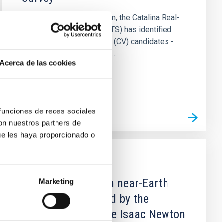
Over six years of operation, the Catalina Real-
time Transient Survey (CRTS) has identified
1043 cataclysmic variable (CV) candidates -
the largest sample of CVs...
Acerca de las cookies
 funciones de redes sociales
con nuestros partners de
ue les haya proporcionado o
PUBLICACIÓN
280 one-opposition near-Earth
Marketing
asteroids recovered by the
EURONEAR with the Isaac Newton