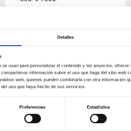
Here we present an approach to the
measurement of extragalactic distances using
twin SNe Ia, taken from the early down to the
nebular phase. The approach is...
Detalles
s
b se usan para personalizar el contenido y los anuncios, ofrecer
s, compartimos información sobre el uso que haga del sitio web 
 análisis web, quienes pueden combinarla con otra información q
r del uso que haya hecho de sus servicios.
PUBLICACIÓN
1RXS J0629-0335: A New Long-
Preferencias
Estadística
period Cataclysmic Variable
We present time-resolved spectroscopy and