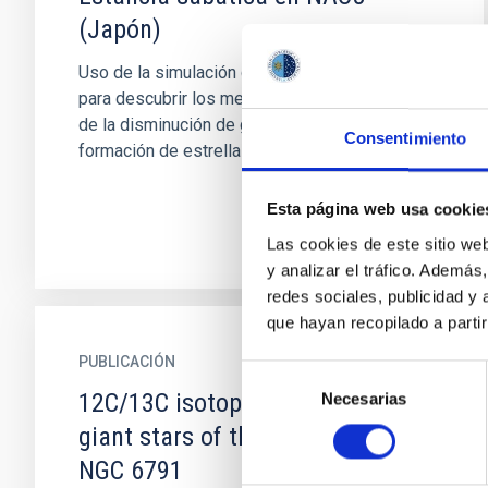
(Japón)
Uso de la simulación cosmológica Illustris-TNG
para descubrir los mecanismos responsables
de la disminución de gas y la extinción de la
Consentimiento
formación de estrellas...
Esta página web usa cookie
Las cookies de este sitio we
y analizar el tráfico. Ademá
redes sociales, publicidad y
que hayan recopilado a parti
PUBLICACIÓN
Selección
12C/13C isotopic ratios in red-
Necesarias
de
consentimiento
giant stars of the open cluster
NGC 6791