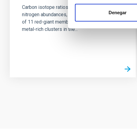
Carbon isotope ratios, along with carbon and
Denegar
nitrogen abundances, are derived in a sample
of 11 red-giant members of one of the most
metal-rich clusters in the...
Paginación