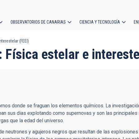
OBSERVATORIOS DE CANARIAS
CIENCIA Y TECNOLOGÍA
EN
ción
nterestelar (FEEI)
l
 Física estelar e intereste
 hornos donde se fraguan los elementos químicos. La investigació
aban sus dias explotando como supernovas y son las principales 
rgas que la edad del universo.
as de neutrones y agujeros negros que resultan de las explosione