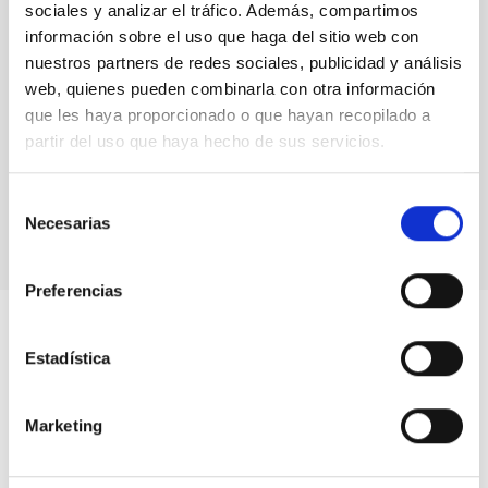
Formación y Evolución de Galaxias (FYEG)
sociales y analizar el tráfico. Además, compartimos
información sobre el uso que haga del sitio web con
nuestros partners de redes sociales, publicidad y análisis
web, quienes pueden combinarla con otra información
que les haya proporcionado o que hayan recopilado a
partir del uso que haya hecho de sus servicios.
Selección
Necesarias
de
consentimiento
Preferencias
Estadística
Marketing