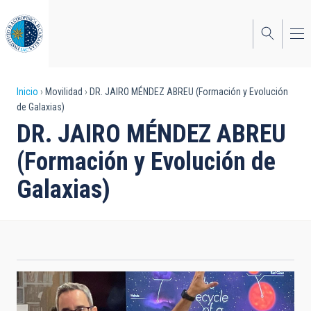
Pasar
al
contenido
principal
Sobrescribir
Inicio
Movilidad
DR. JAIRO MÉNDEZ ABREU (Formación y Evolución
de Galaxias)
enlaces
DR. JAIRO MÉNDEZ ABREU
de
(Formación y Evolución de
ayuda
Galaxias)
a
la
navegación