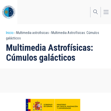
Pasar
al
contenido
principal
Sobrescribir
Inicio
Multimedia astrofisicas
Multimedia Astrofísicas: Cúmulos
galácticos
enlaces
Multimedia Astrofísicas:
de
Cúmulos galácticos
ayuda
a
la
navegación