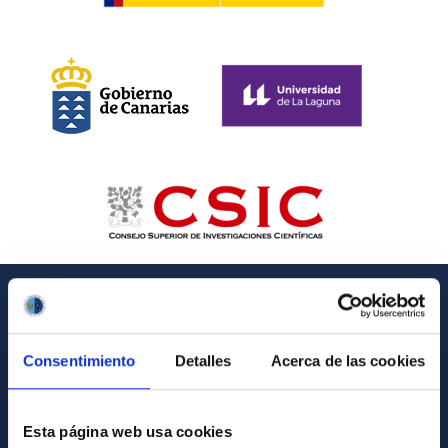
INFORMACIÓN GENERAL
Consentimiento
Detalles
Acerca de las cookies
Contacto
Cómo llegar al IAC
Esta página web usa cookies
Directorio de personal