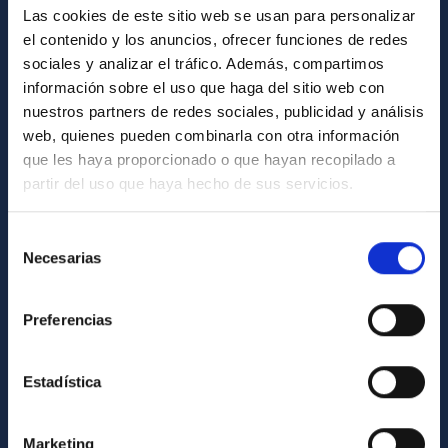
Las cookies de este sitio web se usan para personalizar
Biblioteca
el contenido y los anuncios, ofrecer funciones de redes
Registro general
sociales y analizar el tráfico. Además, compartimos
información sobre el uso que haga del sitio web con
INFORMACIÓN INSTITUCIONAL
nuestros partners de redes sociales, publicidad y análisis
web, quienes pueden combinarla con otra información
Legislación
que les haya proporcionado o que hayan recopilado a
Transparencia
partir del uso que haya hecho de sus servicios.
Código ético y política antifraude
Selección
Igualdad y diversidad de género
Necesarias
de
Forever IAC
consentimiento
Medio Ambiente y Sostenibilidad
Preferencias
Proyectos institucionales
Estadística
Financiación externa
Programa Severo Ochoa
Marketing