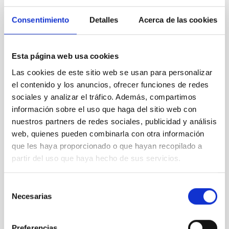
Consentimiento
Detalles
Acerca de las cookies
Esta página web usa cookies
MAGEC
Majorca Canary Survey of very fast moving sky object
Las cookies de este sitio web se usan para personalizar
Experimento
Ø 90.00 cm
el contenido y los anuncios, ofrecer funciones de redes
sociales y analizar el tráfico. Además, compartimos
información sobre el uso que haga del sitio web con
nuestros partners de redes sociales, publicidad y análisis
web, quienes pueden combinarla con otra información
que les haya proporcionado o que hayan recopilado a
partir del uso que haya hecho de sus servicios.
Selección
Necesarias
de
consentimiento
Preferencias