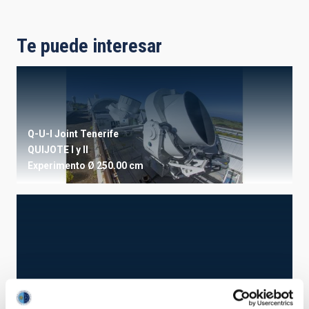
Te puede interesar
Q-U-I Joint Tenerife
QUIJOTE I y II
Experimento
Ø 250.00 cm