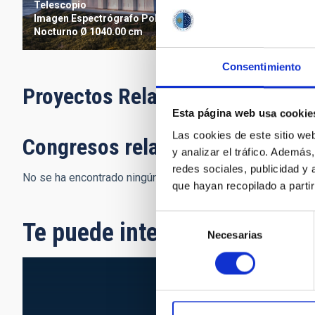
Telescopio
Imagen
Espectrógrafo
Polarímetro
Nocturno
Ø 1040.00 cm
Consentimiento
Proyectos Relacionados
Esta página web usa cookie
Las cookies de este sitio we
Congresos relacionados
y analizar el tráfico. Ademá
redes sociales, publicidad y
No se ha encontrado ningún resultado.
que hayan recopilado a parti
Selección
Te puede interesar
Necesarias
de
consentimiento