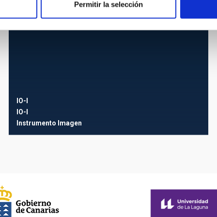
Permitir la selección
IO-I
IO-I
Instrumento
Imagen