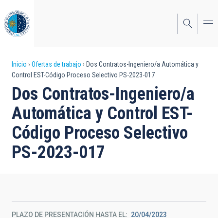
Pasar
al
contenido
principal
Sobrescribir
Inicio
Ofertas de trabajo
Dos Contratos-Ingeniero/a Automática y
Control EST-Código Proceso Selectivo PS-2023-017
enlaces
Dos Contratos-Ingeniero/a
de
Automática y Control EST-
ayuda
Código Proceso Selectivo
a
PS-2023-017
la
navegación
PLAZO DE PRESENTACIÓN HASTA EL
20/04/2023