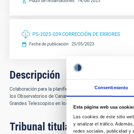
Plazo de reclamaciones
14/06/2023
PS-2023-039 CORRECCIÓN DE ERRORES
Fecha de publicación
25/05/2023
Descripción
Consentimiento
Colaboración para la planificación, seguimiento y control d
los Observatorios de Canarias 2021-2024 y del Plan Estrat
Grandes Telescopios en los Observatorios de Canarias". Re
Esta página web usa cookie
Las cookies de este sitio we
Tribunal titular
y analizar el tráfico. Ademá
redes sociales, publicidad y