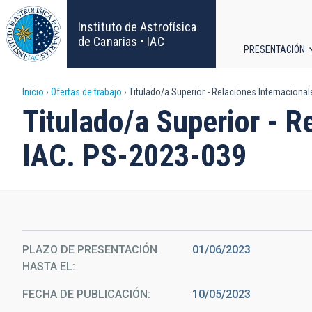
Pasar
al
Instituto de Astrofísica
contenido
de Canarias • IAC
PRESENTACIÓN
principal
Navega
Sobrescribir
Inicio
Ofertas de trabajo
Titulado/a Superior - Relaciones Internacional
principa
Titulado/a Superior - R
enlaces
IAC. PS-2023-039
de
ayuda
a
la
PLAZO DE PRESENTACIÓN
01/06/2023
HASTA EL
navegación
FECHA DE PUBLICACIÓN
10/05/2023