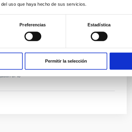
r del uso que haya hecho de sus servicios.
z Tuñón
Preferencias
Estadística
ísica de Canarias (IAC)
nvestigación
Knapen Koelstra
Permitir la selección
ísica de Canarias (IAC)
gación OPIS