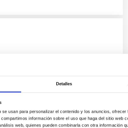
Detalles
e las actuaciones puestas en marcha en el Plan Estratégico de
égico del IAC 2022-2025, bajo la línea de I+D+i "Nuevos
laciones y Acuerdos Internacionales.
s
b se usan para personalizar el contenido y los anuncios, ofrecer
s, compartimos información sobre el uso que haga del sitio web 
 análisis web, quienes pueden combinarla con otra información q