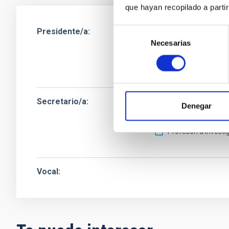
que hayan recopilado a parti
Selección
Presidente/a
Sra.
Casiana
Muño
Necesarias
de
Instituto de Astrof
consentimiento
Director/a Grupo I
Secretario/a
Sr.
Johan Hendrik
Denegar
Instituto de Astrof
Profesor/a Investi
Vocal