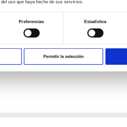
r del uso que haya hecho de sus servicios.
Preferencias
Estadística
dad Mecánica- GTCAO.PS-2026-057
o laboral de duración indefinida (Artículo 23bis de la Ley 14/201
l de acceso libre y que tendrá, entre otras, las siguientes funci
Permitir la selección