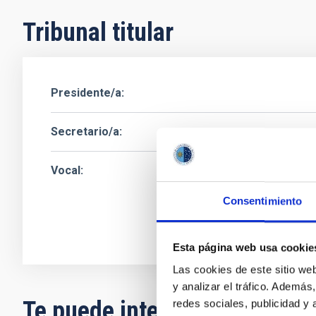
Tribunal titular
Presidente/a
Secretario/a
Vocal
Sr.
Ángel
Alonso S
Instituto de Astrof
Consentimiento
Ingeniero/a
Esta página web usa cookie
Las cookies de este sitio we
y analizar el tráfico. Ademá
Te puede interesar
redes sociales, publicidad y