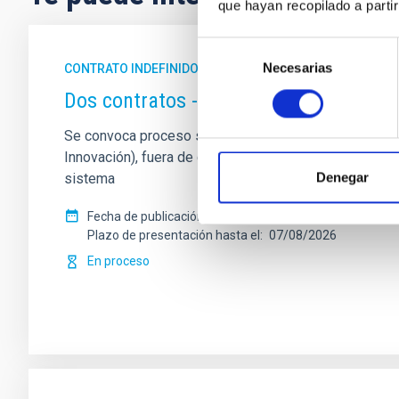
que hayan recopilado a parti
Selección
Necesarias
de
CONTRATO INDEFINIDO
consentimiento
Dos contratos - Ingeniería Especiali
Se convoca proceso selectivo para formalizar un contrat
Innovación), fuera de convenio, por el sistema genera
Denegar
sistema
Fecha de publicación
17/07/2026
Plazo de presentación hasta el
07/08/2026
En proceso