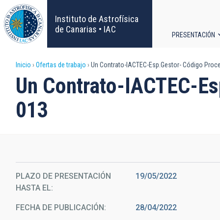
Pasar
al
Instituto de Astrofísica
contenido
de Canarias • IAC
PRESENTACIÓN
principal
Navega
Sobrescribir
Inicio
Ofertas de trabajo
Un Contrato-IACTEC-Esp.Gestor- Código Proc
principa
Un Contrato-IACTEC-Es
enlaces
013
de
ayuda
a
la
PLAZO DE PRESENTACIÓN
19/05/2022
HASTA EL
navegación
FECHA DE PUBLICACIÓN
28/04/2022