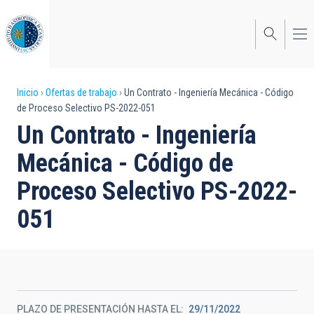
Pasar
al
contenido
principal
Sobrescribir
Inicio
Ofertas de trabajo
Un Contrato - Ingeniería Mecánica - Código
de Proceso Selectivo PS-2022-051
enlaces
Un Contrato - Ingeniería
de
Mecánica - Código de
ayuda
Proceso Selectivo PS-2022-
a
051
la
navegación
PLAZO DE PRESENTACIÓN HASTA EL
29/11/2022