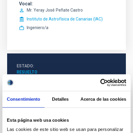
Vocal
Mr.
Yeray José
Peñate Castro
Instituto de Astrofísica de Canarias (IAC)
Ingeniero/a
ESTADO
RESUELTO
PERFIL DEL PUESTO
TÉCNICO/A
TITULACIÓN REQUERIDA
Consentimiento
Detalles
Acerca de las cookies
NIVEL ESPAÑOL MÁSTER (MECES 3)
PROMOCIÓN INTERNA
NO
Esta página web usa cookies
Las cookies de este sitio web se usan para personalizar