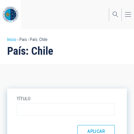
Pasar
al
contenido
principal
Sobrescribir
Inicio
Pais
País: Chile
País: Chile
enlaces
de
ayuda
a
la
TÍTULO
navegación