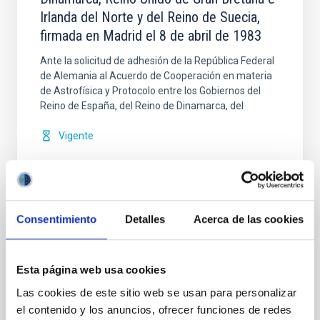
Irlanda del Norte y del Reino de Suecia,
firmada en Madrid el 8 de abril de 1983
Ante la solicitud de adhesión de la República Federal
de Alemania al Acuerdo de Cooperación en materia
de Astrofísica y Protocolo entre los Gobiernos del
Reino de España, del Reino de Dinamarca, del
Vigente
Consentimiento
Detalles
Acerca de las cookies
Modificación nº 1 a la Carta Acuerdo sobre
el experimento en colaboración entre el
Esta página web usa cookies
IAC y la Organización Europea de
Las cookies de este sitio web se usan para personalizar
InvestigaciónAstronómica Hemisferio Sur.
el contenido y los anuncios, ofrecer funciones de redes