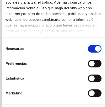
sociales y analizar el tráfico. Además, compartimos
Ampliar los objetivos de la colaboración para permitir
información sobre el uso que haga del sitio web con
que los experimentos de campo LGS-AO sean
realizados en el telescopio WHT de La Palma en
nuestros partners de redes sociales, publicidad y análisis
colaboración científica con el equipo de sistemas de
web, quienes pueden combinarla con otra información
que les haya proporcionado o que hayan recopilado a
Fecha en vigor
01/02/2017
-
31/12/2020
partir del uso que haya hecho de sus servicios.
No vigente
Selección
Necesarias
de
consentimiento
Preferencias
Adenda al Convenio de colaboración entre
el IAC, Fundación CajaCanarias y Fundación
Estadística
La Caixa para el programa internacional de
Becas de Doctorado
Marketing
El objeto es la adhesión de la Fundación CajaCanarias
al convenio de colaboración de fecha 23 de enero de