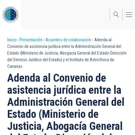
Pasar
al
contenido
principal
Sobrescribir
Inicio
Presentación
Acuerdos de colaboración
Adenda al
Convenio de asistencia jurídica entre la Administración General del
enlaces
Estado (Ministerio de Justicia, Abogacía General del Estado-Dirección
del Servicio Jurídico del Estado) y el Instituto de Astrofísica de
de
Canarias
ayuda
Adenda al Convenio de
a
asistencia jurídica entre la
la
Administración General del
navegación
Estado (Ministerio de
Justicia, Abogacía General