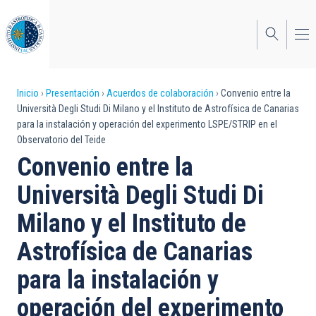
Pasar
al
contenido
principal
Sobrescribir
Inicio
Presentación
Acuerdos de colaboración
Convenio entre la
Università Degli Studi Di Milano y el Instituto de Astrofísica de Canarias
enlaces
para la instalación y operación del experimento LSPE/STRIP en el
Observatorio del Teide
de
Convenio entre la
ayuda
Università Degli Studi Di
a
Milano y el Instituto de
la
navegación
Astrofísica de Canarias
para la instalación y
operación del experimento