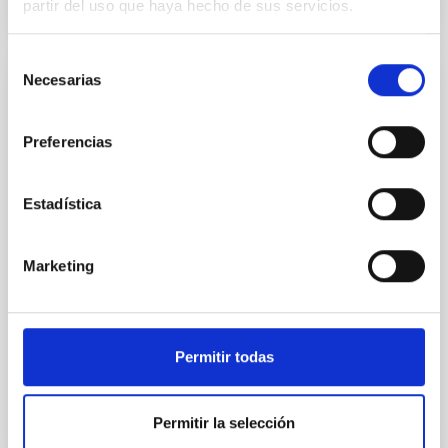
partir del uso que haya hecho de sus servicios.
Selección
Necesarias
de
Acuerdo para la instalación del Telescopio
consentimiento
de Treinta Metros (TMT) en el
Preferencias
Observatorio del Roque de los Muchachos
entre el IAC y el TMT International
Observatory LLC
Estadística
Regular las condiciones para la instalación del TMT
en el ORM, su futura operación y, cuando así se
Marketing
decida de mutuo acuerdo, su demolición, retirada y
restauración del emplazamiento
Fecha en vigor
29/03/2017
-
29/03/2021
Permitir todas
No vigente
Permitir la selección