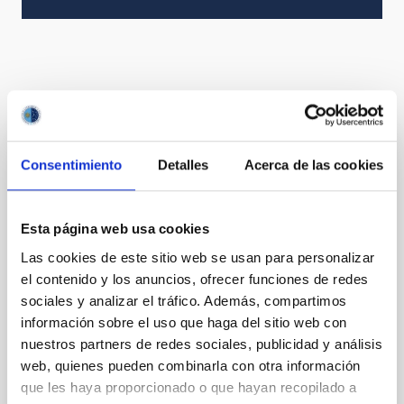
Otros convenios relacionados
Consentimiento
Detalles
Acerca de las cookies
Acuerdo de explotación científica de los
telescopios William Herschel e Isaac
Newton entre el Instituto de Astrofísica de
Esta página web usa cookies
Canarias (IAC) y Science and Technology
Las cookies de este sitio web se usan para personalizar
Facilities Council (STFC) y la Nederlandese
el contenido y los anuncios, ofrecer funciones de redes
Organisatie voor Wetenschappelijk
sociales y analizar el tráfico. Además, compartimos
Onderzoek (NWO)
información sobre el uso que haga del sitio web con
nuestros partners de redes sociales, publicidad y análisis
Vigente
web, quienes pueden combinarla con otra información
que les haya proporcionado o que hayan recopilado a