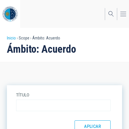
Pasar
al
contenido
principal
Sobrescribir
Inicio
Scope
Ámbito: Acuerdo
Ámbito: Acuerdo
enlaces
de
ayuda
a
la
TÍTULO
navegación