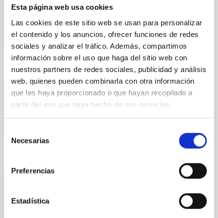
DOCUMENTO
Esta página web usa cookies
Adenda convenio AGE publicación BOE
Las cookies de este sitio web se usan para personalizar
el contenido y los anuncios, ofrecer funciones de redes
sociales y analizar el tráfico. Además, compartimos
BOE-A-2021-10726
información sobre el uso que haga del sitio web con
nuestros partners de redes sociales, publicidad y análisis
web, quienes pueden combinarla con otra información
DOCUMENTO
que les haya proporcionado o que hayan recopilado a
partir del uso que haya hecho de sus servicios.
Adenda Convenio IACTEC BOE
Selección
BOE-A-2021-12248
Necesarias
de
consentimiento
Preferencias
DOCUMENTO
ANEXO CONVENIO AEMET-IAC
Estadística