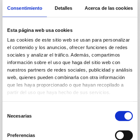
Consentimiento
Detalles
Acerca de las cookies
Esta página web usa cookies
Las cookies de este sitio web se usan para personalizar
el contenido y los anuncios, ofrecer funciones de redes
INSTALACIÓN
sociales y analizar el tráfico. Además, compartimos
ESPRESSO
información sobre el uso que haga del sitio web con
nuestros partners de redes sociales, publicidad y análisis
web, quienes pueden combinarla con otra información
que les haya proporcionado o que hayan recopilado a
partir del uso que haya hecho de sus servicios.
Selección
INSTALACIÓN
Necesarias
de
FRIDA: InFRared Imager and Disector for
consentimiento
Adaptic optics
Preferencias