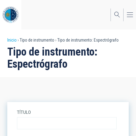
Pasar
al
contenido
principal
Sobrescribir
Inicio
Tipo de instrumento
Tipo de instrumento: Espectrógrafo
Tipo de instrumento:
enlaces
Espectrógrafo
de
ayuda
a
la
navegación
TÍTULO