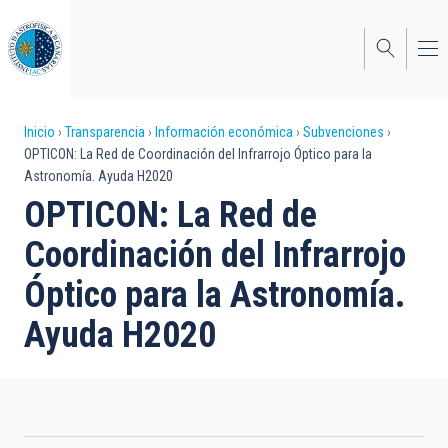
Pasar
al
contenido
principal
Sobrescribir
Inicio
Transparencia
Información económica
Subvenciones
OPTICON: La Red de Coordinación del Infrarrojo Óptico para la
enlaces
Astronomía. Ayuda H2020
de
OPTICON: La Red de
ayuda
Coordinación del Infrarrojo
a
Óptico para la Astronomía.
la
Ayuda H2020
navegación