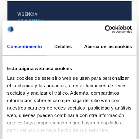
VIGENCIA
NO VIGENTE
ÁMBITO
REGIONAL
TIPO DE FINANCIACIÓN
Consentimiento
Detalles
Acerca de las cookies
PÚBLICA
ESTADO
CONCEDIDA
Esta página web usa cookies
Las cookies de este sitio web se usan para personalizar
el contenido y los anuncios, ofrecer funciones de redes
sociales y analizar el tráfico. Además, compartimos
Formación y Evolución de Galaxias (FYEG)
información sobre el uso que haga del sitio web con
nuestros partners de redes sociales, publicidad y análisis
web, quienes pueden combinarla con otra información
que les haya proporcionado o que hayan recopilado a
partir del uso que haya hecho de sus servicios.