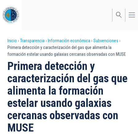
Pasar
al
contenido
principal
Sobrescribir
Inicio
Transparencia
Información económica
Subvenciones
Primera detección y caracterización del gas que alimenta la
enlaces
formación estelar usando galaxias cercanas observadas con MUSE
de
Primera detección y
ayuda
caracterización del gas que
a
alimenta la formación
la
estelar usando galaxias
navegación
cercanas observadas con
MUSE