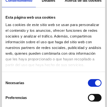
Consentimiento
Detalles
Acerca de las cookies
El calendario laboral es el instrumento técnico a
través del cual se realiza la distribución de la jornada
y la fijación de los horarios.
Esta página web usa cookies
Las cookies de este sitio web se usan para personalizar
el contenido y los anuncios, ofrecer funciones de redes
CALENDARIO LABORAL IAC 2026
sociales y analizar el tráfico. Además, compartimos
información sobre el uso que haga del sitio web con
nuestros partners de redes sociales, publicidad y análisis
DOCUMENTO
web, quienes pueden combinarla con otra información
Calendario laboral IAC 2026 adaptación 35
que les haya proporcionado o que hayan recopilado a
h.
partir del uso que haya hecho de sus servicios.
El calendario laboral es el instrumento técnico a
Selección
través del cual se realiza la distribución de la jornada
Necesarias
y la fijación de los horarios, con motivo de la...
de
consentimiento
Preferencias
CALENDARIO LABORAL IAC 2026 35 H.