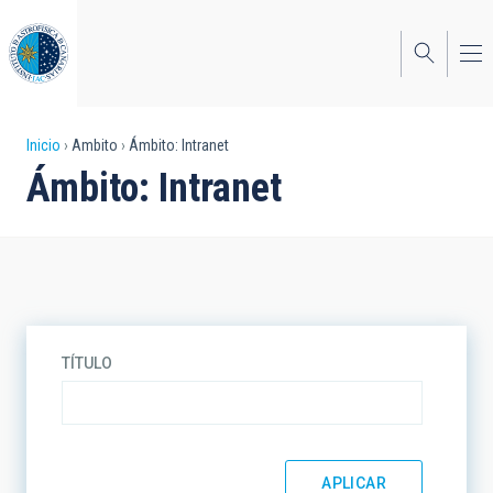
Pasar
al
contenido
principal
Sobrescribir
Inicio
Ambito
Ámbito: Intranet
Ámbito: Intranet
enlaces
de
ayuda
a
la
TÍTULO
navegación