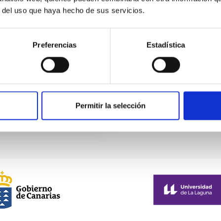
r del uso que haya hecho de sus servicios.
Markus Kis
 Optical-Infrared Astronomy
Agencia E
Preferencias
Estadística
aboratory
Permitir la selección