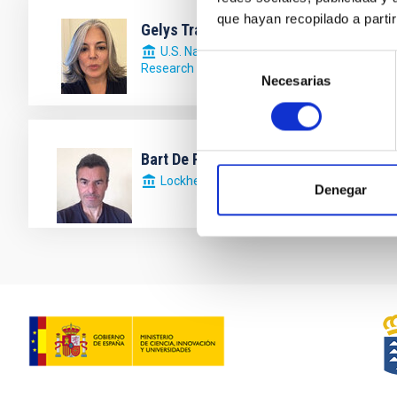
que hayan recopilado a parti
Gelys Trancho
U.S. National Science Foundation National
Selección
Research Laboratory
Necesarias
de
consentimiento
Bart De Pontieu
Lockheed Martin Solar and Astrophysics L
Denegar