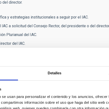
 del director.
fica y estrategias institucionales a seguir por el IAC.
 IAC a solicitud del Consejo Rector, del presidente o del director
ón Plurianual del IAC.
rector del IAC.
Detalles
Nancy A. L
Space Tel
s
b se usan para personalizar el contenido y los anuncios, ofrecer
s, compartimos información sobre el uso que haga del sitio web 
 análisis web, quienes pueden combinarla con otra información q