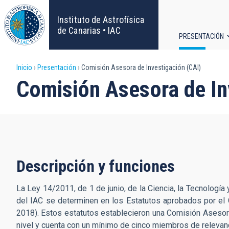
Pasar
al
Instituto de Astrofísica
contenido
de Canarias • IAC
PRESENTACIÓN
principal
Navega
Sobrescribir
Inicio
Presentación
Comisión Asesora de Investigación (CAI)
principa
Comisión Asesora de In
enlaces
de
ayuda
a
Descripción y funciones
la
La Ley 14/2011, de 1 de junio, de la Ciencia, la Tecnología
del IAC se determinen en los Estatutos aprobados por el 
navegación
2018). Estos estatutos establecieron una Comisión Asesor
nivel y cuenta con un mínimo de cinco miembros de relevanci