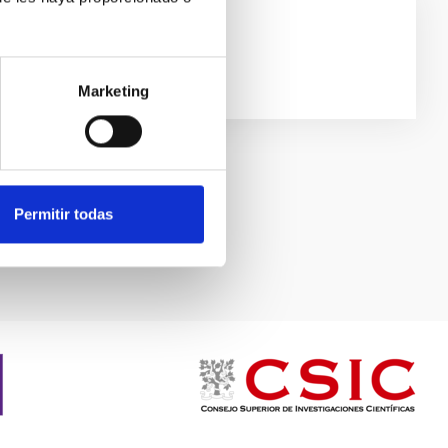
sler-Patig
spacial Europea
Marketing
Permitir todas