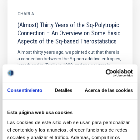
CHARLA
(Almost) Thirty Years of the Sq-Polytropic
Connection – An Overview on Some Basic
Aspects of the Sq-based Therostatistics
Almost thirty years ago, we pointed out that there is
a connection between the Sq-non additive entropies,
introduced by Tsallis in 1988, and the polytropic...
Consentimiento
Detalles
Acerca de las cookies
Esta página web usa cookies
NOTICIA
Las cookies de este sitio web se usan para personalizar
el contenido y los anuncios, ofrecer funciones de redes
11 de Febrero en el IAC: el compromiso
sociales y analizar el tráfico. Además, compartimos
por la igualdad que no cesa