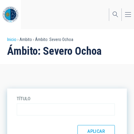
Pasar
al
contenido
principal
Sobrescribir
Inicio
Ambito
Ámbito: Severo Ochoa
Ámbito: Severo Ochoa
enlaces
de
ayuda
a
la
TÍTULO
navegación