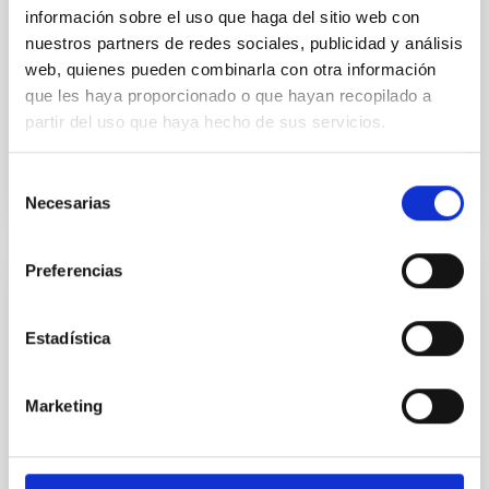
información sobre el uso que haga del sitio web con
Un año más, el Instituto de Astrofísica de Canarias
nuestros partners de redes sociales, publicidad y análisis
(IAC) muestra su compromiso con la Igualdad de
web, quienes pueden combinarla con otra información
género organizando un gran número de actividades
que les haya proporcionado o que hayan recopilado a
en torno al...
partir del uso que haya hecho de sus servicios.
Selección
Necesarias
de
consentimiento
Preferencias
NOTICIA
11 de febrero: actividades online para
Estadística
promover las vocaciones científicas entre
las más jóvenes
Marketing
Un año más, el IAC celebra el Día Internacional de la
Mujer y la Niña en la Ciencia con actividades para
promover el interés de las más jóvenes en las