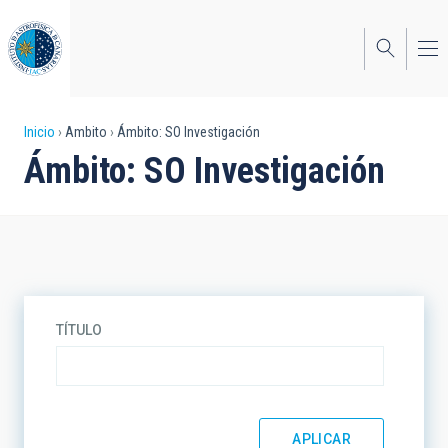
Pasar
al
contenido
principal
Sobrescribir
Inicio
Ambito
Ámbito: SO Investigación
Ámbito: SO Investigación
enlaces
de
ayuda
a
la
TÍTULO
navegación