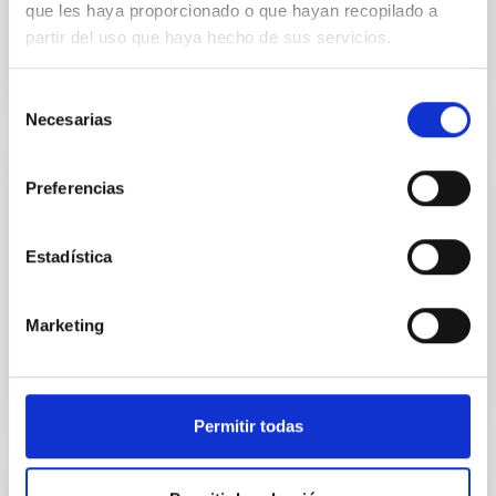
que les haya proporcionado o que hayan recopilado a
partir del uso que haya hecho de sus servicios.
Selección
Necesarias
de
consentimiento
NOTICIA
Preferencias
Arqueología galáctica
Estadística
Un equipo internacional de investigadores, en el que
participan los doctores del Instituto de Astrofísica de
Canarias David Aguado, Jonay González y Carlos...
Marketing
Permitir todas