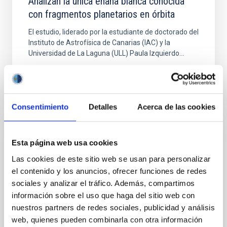
Analizan la única enana blanca conocida
con fragmentos planetarios en órbita
El estudio, liderado por la estudiante de doctorado del
Instituto de Astrofísica de Canarias (IAC) y la
Universidad de La Laguna (ULL) Paula Izquierdo...
Consentimiento
Detalles
Acerca de las cookies
NOTICIA
Esta página web usa cookies
Las cookies de este sitio web se usan para personalizar
Anatomía del impacto de un jet
el contenido y los anuncios, ofrecer funciones de redes
protoestelar en la Nebulosa de Orión
sociales y analizar el tráfico. Además, compartimos
Un equipo internacional liderado por investigadores
información sobre el uso que haga del sitio web con
del Instituto de Astrofísica de Canarias (IAC) ha
nuestros partners de redes sociales, publicidad y análisis
desvelado, con un nivel de detalle inédito, los
web, quienes pueden combinarla con otra información
efectos...