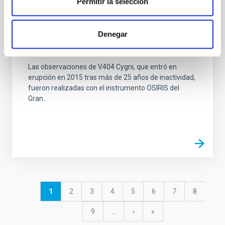
Permitir la selección
NOTICIA
Astrofísicos del IAC descubren un intenso
Denegar
viento en las inmediaciones de un agujero
negro
Las observaciones de V404 Cygni, que entró en
erupción en 2015 tras más de 25 años de inactividad,
fueron realizadas con el instrumento OSIRIS del
Gran...
Paginación
Página
1
Página
2
Página
3
Página
4
Página
5
Página
6
Página
7
Página
8
actual
Página
9
…
Siguiente
›
última
»
página
página