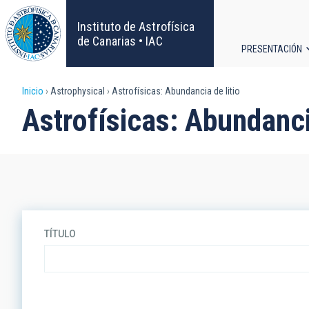
Pasar
al
Instituto de Astrofísica
contenido
de Canarias • IAC
PRESENTACIÓN
principal
Navega
Sobrescribir
Inicio
Astrophysical
Astrofísicas: Abundancia de litio
principa
Astrofísicas: Abundancia
enlaces
de
ayuda
a
TÍTULO
la
navegación