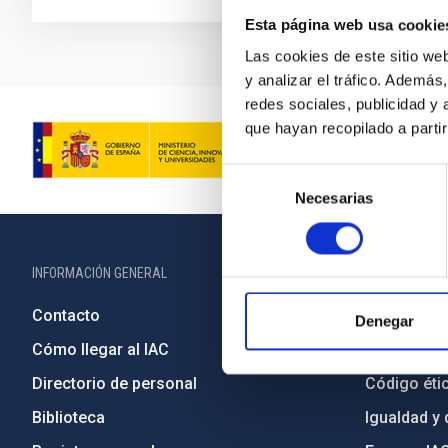
Esta página web usa cookie
Las cookies de este sitio we
y analizar el tráfico. Ademá
redes sociales, publicidad y
que hayan recopilado a parti
Selección
Necesarias
de
consentimiento
INFORMACIÓN GENERAL
INFORMACIÓN 
Contacto
Legislació
Denegar
Cómo llegar al IAC
Transparen
Directorio de personal
Código étic
Biblioteca
Igualdad y 