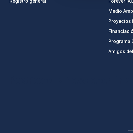
Registro general
Forever IA
Medio Ambi
Proyectos i
Financiaci
Programa 
Amigos del
PostFooter > Newsletter link