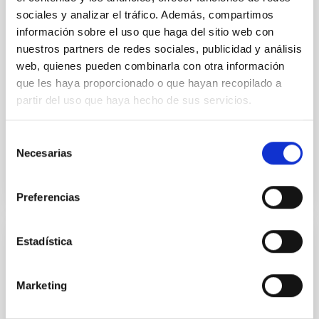
sociales y analizar el tráfico. Además, compartimos
Chemical Analysis of the Brightest Star of
información sobre el uso que haga del sitio web con
the Cetus II Ultrafaint Dwarf Galaxy
nuestros partners de redes sociales, publicidad y análisis
Candidate
web, quienes pueden combinarla con otra información
We present a detailed chemical abundance analysis
que les haya proporcionado o que hayan recopilado a
of the brightest star in the ultrafaint dwarf (UFD)
partir del uso que haya hecho de sus servicios.
galaxy candidate Cetus II from high-resolution
Magellan...
Selección
Necesarias
de
consentimiento
Preferencias
Estadística
PUBLICACIÓN
Chemical Cartography with APOGEE: Two-
Marketing
process Parameters and Residual
Abundances for 288,789 Stars from Data