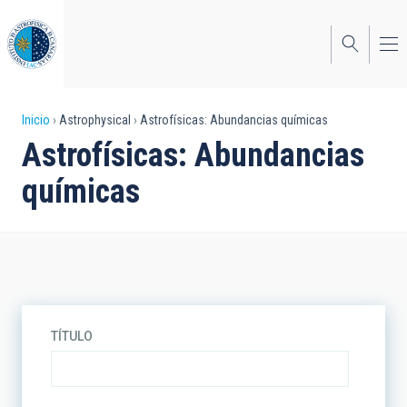
Pasar
al
contenido
principal
Sobrescribir
Inicio
Astrophysical
Astrofísicas: Abundancias químicas
Astrofísicas: Abundancias
enlaces
químicas
de
ayuda
a
la
navegación
TÍTULO