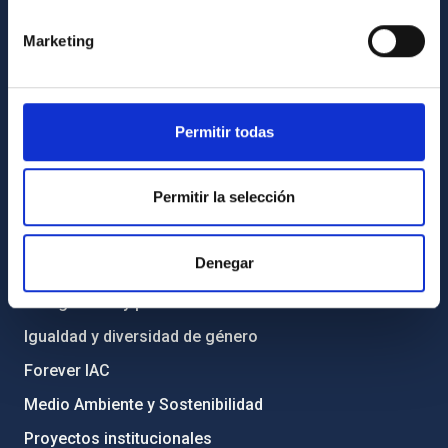
Contacto
Cómo llegar al IAC
Marketing
Directorio de personal
Biblioteca
Permitir todas
Registro general
INFORMACIÓN INSTITUCIONAL
Permitir la selección
Legislación
Denegar
Transparencia
Código ético y política antifraude
Igualdad y diversidad de género
Forever IAC
Medio Ambiente y Sostenibilidad
Proyectos institucionales