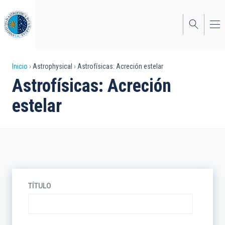
Pasar
al
contenido
principal
Sobrescribir
Inicio
Astrophysical
Astrofísicas: Acreción estelar
Astrofísicas: Acreción
enlaces
estelar
de
ayuda
a
la
navegación
TÍTULO