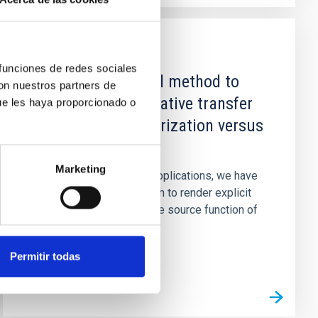
PUBLICACIÓN
 funciones de redes sociales
An implicit integral method to
con nuestros partners de
solve selected radiative transfer
ue les haya proporcionado o
problems. 3: Factorization versus
linearization
Marketing
In view of more general applications, we have
developed a new approach to render explicit
the temperature both in the source function of
the radiative transfer...
Permitir todas