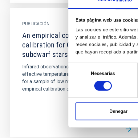
Esta página web usa cookie
PUBLICACIÓN
Las cookies de este sitio we
An empirical colour-T(eff)
y analizar el tráfico. Ademá
calibration for G and K dwarf and
redes sociales, publicidad y
que hayan recopilado a parti
subdwarf stars
Selección
Infrared observations are used to obtain
Necesarias
de
effective temperatures with a 3-percent error
consentimiento
for a sample of low main-sequence stars. The
empirical calibration of...
Denegar