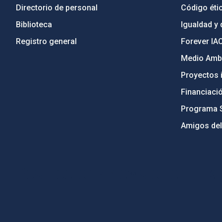
Directorio de personal
Código étic
Biblioteca
Igualdad y 
Registro general
Forever IA
Medio Ambi
Proyectos i
Financiaci
Programa 
Amigos del
PostFooter > Newsletter link