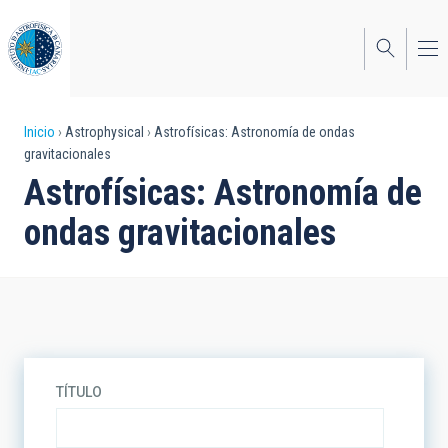
Pasar
al
contenido
principal
Sobrescribir
Inicio
Astrophysical
Astrofísicas: Astronomía de ondas
gravitacionales
enlaces
Astrofísicas: Astronomía de
de
ondas gravitacionales
ayuda
a
la
navegación
TÍTULO