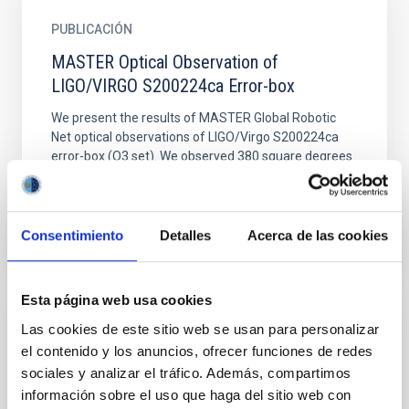
PUBLICACIÓN
MASTER Optical Observation of
LIGO/VIRGO S200224ca Error-box
We present the results of MASTER Global Robotic
Net optical observations of LIGO/Virgo S200224ca
error-box (O3 set). We observed 380 square degrees
inside the...
Consentimiento
Detalles
Acerca de las cookies
Esta página web usa cookies
Las cookies de este sitio web se usan para personalizar
PUBLICACIÓN
el contenido y los anuncios, ofrecer funciones de redes
MASTER Optical Observation of
sociales y analizar el tráfico. Además, compartimos
LIGO/VIRGO S200302c Event
información sobre el uso que haga del sitio web con