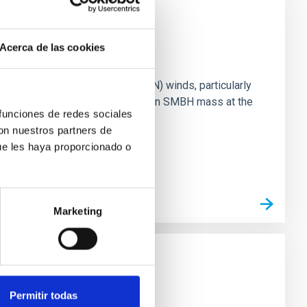
Acerca de las cookies
ts of active galactic nuclei (AGN) winds, particularly
vestigating the relationship between SMBH mass at the
 funciones de redes sociales
con nuestros partners de
ue les haya proporcionado o
Marketing
strial planet population
Permitir todas