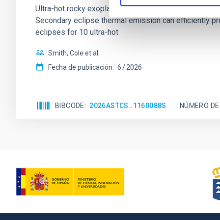
Ultra-hot rocky exoplanets above 1700 K may possess
Secondary eclipse thermal emission can efficiently 
eclipses for 10 ultra-hot
Smith, Cole et al.
Fecha de publicación:
6
2026
BIBCODE
2026ASTCS..1160088S
NÚMERO DE