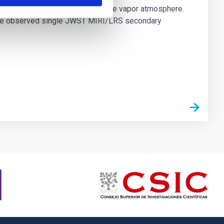
es vaporize and become a silicate vapor atmosphere.
. We observed single JWST MIRI/LRS secondary