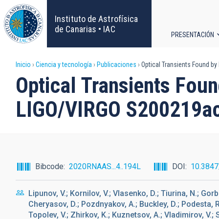
Pasar
al
Instituto de Astrofísica
contenido
de Canarias • IAC
PRESENTACIÓN
principal
Navega
Sobrescribir
Inicio
Ciencia y tecnología
Publicaciones
Optical Transients Found by
principa
Optical Transients Fou
enlaces
LIGO/VIRGO S200219ac 
de
ayuda
a
Bibcode
2020RNAAS...4..194L
DOI
10.384
la
Lipunov, V.; Kornilov, V.; Vlasenko, D.; Tiurina, N.; Gorb
navegación
Cheryasov, D.; Pozdnyakov, A.; Buckley, D.; Podesta, R.
Topolev, V.; Zhirkov, K.; Kuznetsov, A.; Vladimirov, V.; 