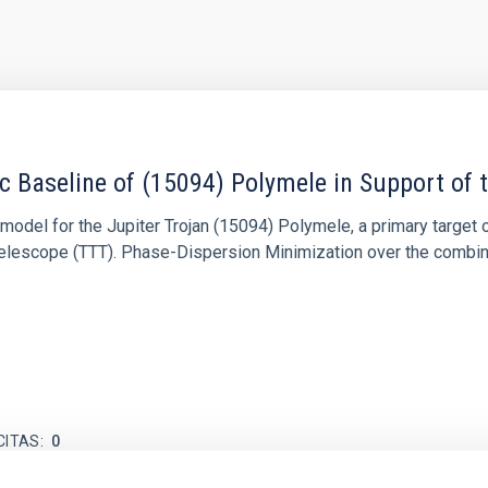
c Baseline of (15094) Polymele in Support of
ne model for the Jupiter Trojan (15094) Polymele, a primary targ
scope (TTT). Phase-Dispersion Minimization over the combined 
CITAS
0