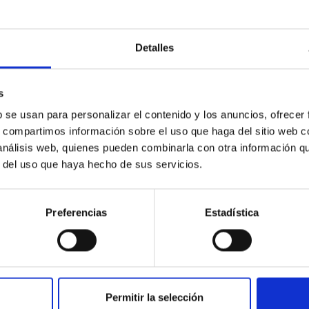
Detalles
on Habitable Worlds
ctivity on habitability has garnered attention, the specific effec
s
emain largely unexplored. This study aims to fill this gap by in
b se usan para personalizar el contenido y los anuncios, ofrecer
s, compartimos información sobre el uso que haga del sitio web 
 análisis web, quienes pueden combinarla con otra información q
r del uso que haya hecho de sus servicios.
 CITAS
0
Preferencias
Estadística
icate vapor atmospheres in the ultra-hot terre
Permitir la selección