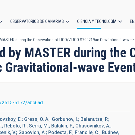
OBSERVATORIOS DE CANARIAS
CIENCIA Y TECNOLOGÍA
EN
ción
 MASTER during the Observation of LIGO/VIRGO S200219ac Gravitational-wave E
l
nd by MASTER during the 
Gravitational-wave Even
7/2515-5172/abc6ad
ovskoy, E.; Gress, O. A.; Gorbunov, I.; Balanutsa, P.;
; Rebolo, R.; Serra, M.; Balakin, F.; Chasovnikov, A.;
Senik, V.; Gabovich, A.; Podesta, F.; Francile, C.; Budnev,