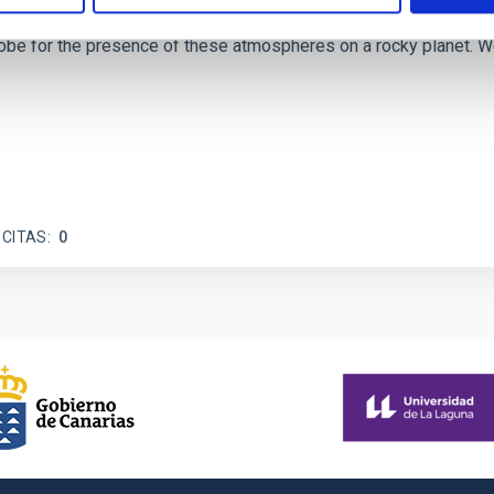
 dayside temperatures that are hot enough to have their surfac
probe for the presence of these atmospheres on a rocky planet
 CITAS
0