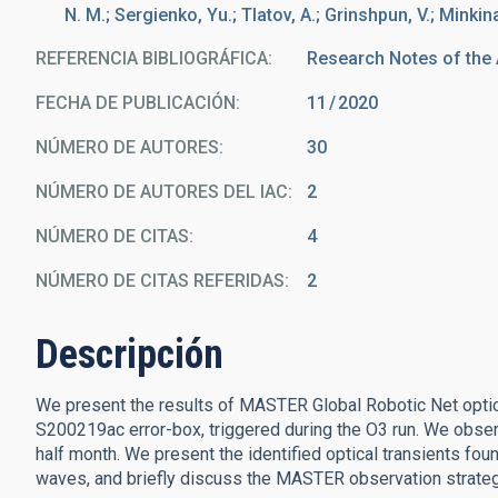
N. M.; Sergienko, Yu.; Tlatov, A.; Grinshpun, V.; Minkina
REFERENCIA BIBLIOGRÁFICA
Research Notes of the
FECHA DE PUBLICACIÓN:
11
2020
NÚMERO DE AUTORES
30
NÚMERO DE AUTORES DEL IAC
2
NÚMERO DE CITAS
4
NÚMERO DE CITAS REFERIDAS
2
Descripción
We present the results of MASTER Global Robotic Net optica
S200219ac error-box, triggered during the O3 run. We obse
half month. We present the identified optical transients found
waves, and briefly discuss the MASTER observation strateg