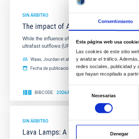
SIN ÁRBITRO
Consentimiento
The impact of Active Galactic Nuclei 
While the influence of supermassive black hole (SMBH) a
Esta página web usa cookie
ultrafast outflows (UFOs), on planetary atmospheres r
Las cookies de este sitio we
y analizar el tráfico. Ademá
Waas, Jourdan et al.
redes sociales, publicidad y
Fecha de publicación:
6
2026
que hayan recopilado a parti
Selección
BIBCODE
2026ASTCS..1100130W
NÚMERO DE
Necesarias
de
consentimiento
SIN ÁRBITRO
Lava Lamps: A survey to search for sil
Denegar