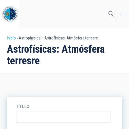
Pasar
al
contenido
principal
Sobrescribir
Inicio
Astrophysical
Astrofísicas: Atmósfera terresre
Astrofísicas: Atmósfera
enlaces
terresre
de
ayuda
a
la
navegación
TÍTULO