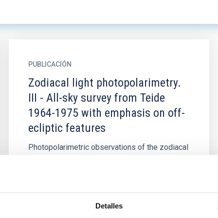
PUBLICACIÓN
Zodiacal light photopolarimetry.
III - All-sky survey from Teide
1964-1975 with emphasis on off-
ecliptic features
Photopolarimetric observations of the zodiacal
light over a complete solar cycle are used to
study the average distribution of brightness
and degree of...
Detalles