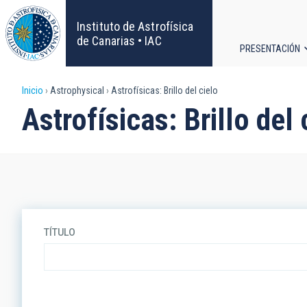
Pasar
al
Instituto de Astrofísica
contenido
de Canarias • IAC
PRESENTACIÓN
principal
Navega
Sobrescribir
Inicio
Astrophysical
Astrofísicas: Brillo del cielo
principa
Astrofísicas: Brillo del 
enlaces
de
ayuda
a
TÍTULO
la
navegación