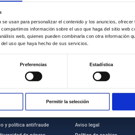
s
b se usan para personalizar el contenido y los anuncios, ofrecer
s, compartimos información sobre el uso que haga del sitio web 
 análisis web, quienes pueden combinarla con otra información q
r del uso que haya hecho de sus servicios.
Preferencias
Estadística
INSTITUCIONAL
PORTAL DEL IAC
Permitir la selección
n
Mapa web
cia
Políticas de privacidad
o y política antifraude
Aviso legal