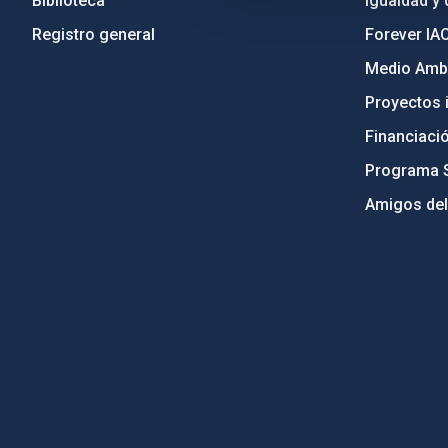
Biblioteca
Igualdad y 
Registro general
Forever IA
Medio Ambi
Proyectos i
Financiaci
Programa 
Amigos del
PostFooter > Newsletter link