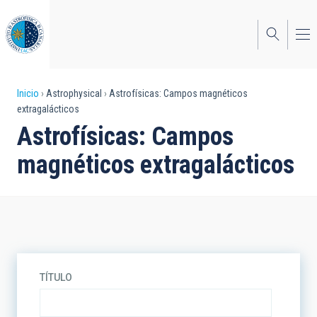
Pasar
al
contenido
principal
Sobrescribir
Inicio
Astrophysical
Astrofísicas: Campos magnéticos
extragalácticos
enlaces
Astrofísicas: Campos
de
magnéticos extragalácticos
ayuda
a
la
navegación
TÍTULO