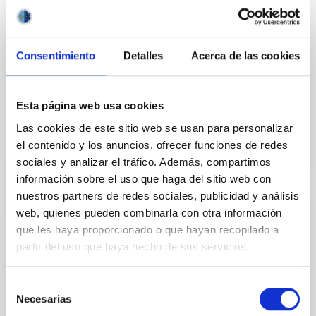
on the Magnetic Field Orientation of
Galaxies
We present the analysis of the magnetic field (B-
Consentimiento
Detalles
Acerca de las cookies
field) structure of galaxies measured with far-
infrared (FIR) and radio (3 and 6 cm) polarimetric
observations...
Esta página web usa cookies
Las cookies de este sitio web se usan para personalizar
el contenido y los anuncios, ofrecer funciones de redes
sociales y analizar el tráfico. Además, compartimos
información sobre el uso que haga del sitio web con
nuestros partners de redes sociales, publicidad y análisis
web, quienes pueden combinarla con otra información
PUBLICACIÓN
que les haya proporcionado o que hayan recopilado a
Extragalactic Magnetism with SOFIA
partir del uso que haya hecho de sus servicios.
(SALSA Legacy Program): The Magnetic
Fields in the Multiphase Interstellar
Selección
Medium of the Antennae Galaxies
Necesarias
de