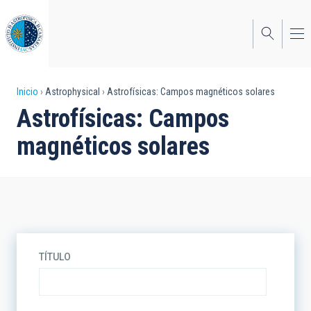
Pasar
al
contenido
principal
Sobrescribir
Inicio
Astrophysical
Astrofísicas: Campos magnéticos solares
Astrofísicas: Campos
enlaces
magnéticos solares
de
ayuda
a
la
navegación
TÍTULO