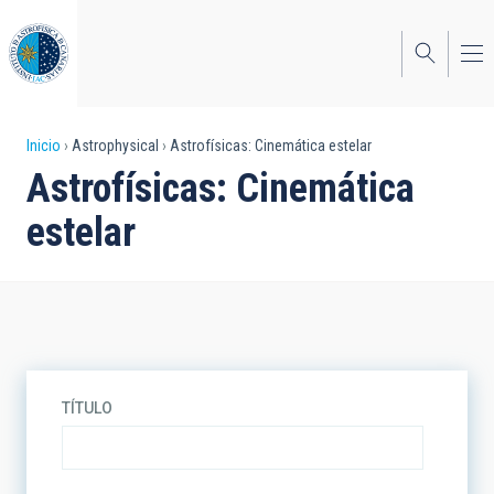
Pasar
al
contenido
principal
Sobrescribir
Inicio
Astrophysical
Astrofísicas: Cinemática estelar
Astrofísicas: Cinemática
enlaces
estelar
de
ayuda
a
la
navegación
TÍTULO