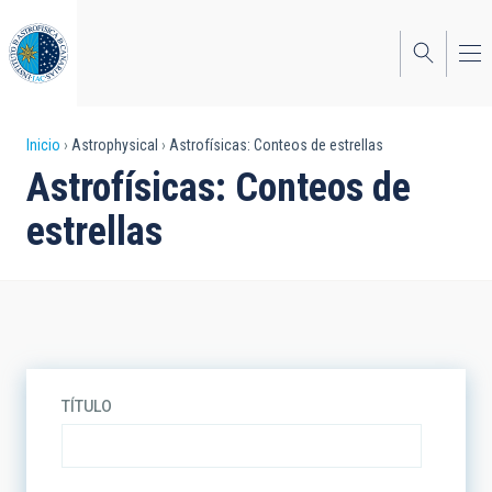
Pasar
al
contenido
principal
Sobrescribir
Inicio
Astrophysical
Astrofísicas: Conteos de estrellas
Astrofísicas: Conteos de
enlaces
estrellas
de
ayuda
a
la
navegación
TÍTULO