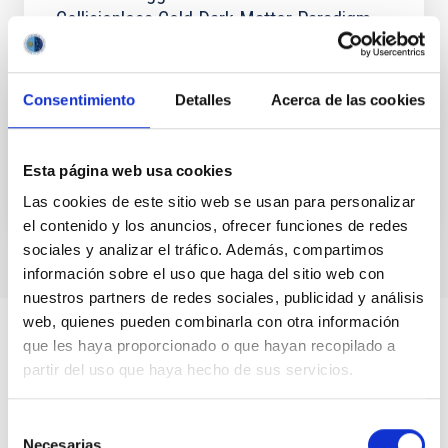
Collisionless Cold Dark Matter Paradigm
Unraveling the nature of dark matter (DM) stands as
a primary objective in modern physics. Here we
present evidence suggesting deviations from the
Consentimiento
Detalles
Acerca de las cookies
collisionless...
Esta página web usa cookies
Las cookies de este sitio web se usan para personalizar
el contenido y los anuncios, ofrecer funciones de redes
sociales y analizar el tráfico. Además, compartimos
información sobre el uso que haga del sitio web con
nuestros partners de redes sociales, publicidad y análisis
web, quienes pueden combinarla con otra información
que les haya proporcionado o que hayan recopilado a
partir del uso que haya hecho de sus servicios.
Selección
Necesarias