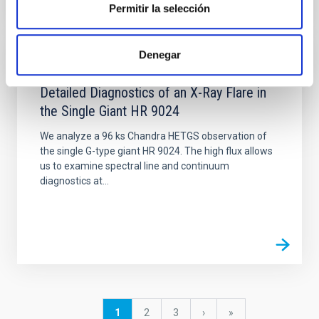
Permitir la selección
Denegar
PUBLICACIÓN
Detailed Diagnostics of an X-Ray Flare in
the Single Giant HR 9024
We analyze a 96 ks Chandra HETGS observation of
the single G-type giant HR 9024. The high flux allows
us to examine spectral line and continuum
diagnostics at...
Paginación
Página
1
Página
2
Página
3
Siguiente
›
última
»