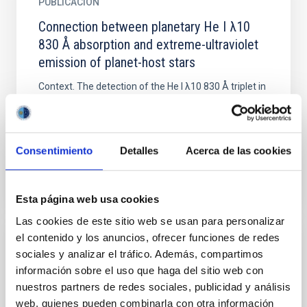
PUBLICACIÓN
Connection between planetary He I λ10
830 Å absorption and extreme-ultraviolet
emission of planet-host stars
Context. The detection of the He I λ10 830 Å triplet in
exoplanet atmospheres has opened a new window
for probing planetary properties, including
atmospheric...
Consentimiento
Detalles
Acerca de las cookies
Esta página web usa cookies
Las cookies de este sitio web se usan para personalizar
el contenido y los anuncios, ofrecer funciones de redes
PUBLICACIÓN
sociales y analizar el tráfico. Además, compartimos
información sobre el uso que haga del sitio web con
Coronae of Young Fast Rotators
nuestros partners de redes sociales, publicidad y análisis
AB Dor, Speedy Mic, and Rst 137B are in their early
web, quienes pueden combinarla con otra información