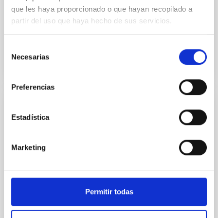
post-T Tauri evolutionary phase ( ~107 K toward the
que les haya proporcionado o que hayan recopilado a
saturated-supersaturated boundary but a decline
partir del uso que haya hecho de sus servicios.
beyond...
Selección
Necesarias
de
consentimiento
Preferencias
PUBLICACIÓN
Estadística
Coronal and chromospheric activity of
Teegarden's star
Marketing
Teegarden's star is a late-type M-dwarf planet host,
typically showing only rather low levels of activity. In
this paper we present an extensive...
Permitir todas