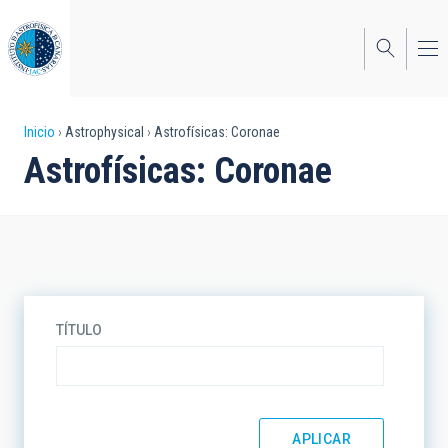
Pasar
al
contenido
principal
Sobrescribir
Inicio
Astrophysical
Astrofísicas: Coronae
Astrofísicas: Coronae
enlaces
de
ayuda
a
la
TÍTULO
navegación