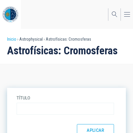
Pasar
al
contenido
principal
Sobrescribir
Inicio
Astrophysical
Astrofísicas: Cromosferas
Astrofísicas: Cromosferas
enlaces
de
ayuda
a
la
TÍTULO
navegación