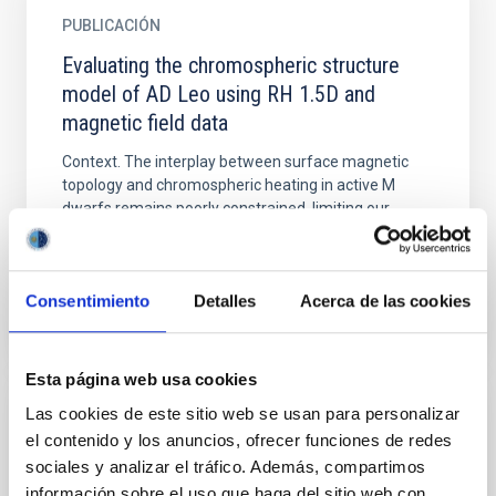
PUBLICACIÓN
Evaluating the chromospheric structure
model of AD Leo using RH 1.5D and
magnetic field data
Context. The interplay between surface magnetic
topology and chromospheric heating in active M
dwarfs remains poorly constrained, limiting our
understanding of...
Consentimiento
Detalles
Acerca de las cookies
Esta página web usa cookies
Las cookies de este sitio web se usan para personalizar
PUBLICACIÓN
el contenido y los anuncios, ofrecer funciones de redes
HADES RV Programme with HARPS-N at
sociales y analizar el tráfico. Además, compartimos
TNG . III. Flux-flux and activity-rotation
información sobre el uso que haga del sitio web con