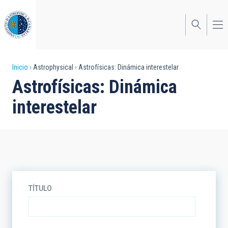
Pasar
al
contenido
principal
Sobrescribir
Inicio
Astrophysical
Astrofísicas: Dinámica interestelar
Astrofísicas: Dinámica
enlaces
interestelar
de
ayuda
a
la
navegación
TÍTULO