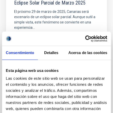
Eclipse Solar Parcial de Marzo 2025
El próximo 29 de marzo de 2025, Canarias será
escenario de un eclipse solar parcial. Aunque sutil a
simple vista, este fenómeno se convierte en una
experiencia...
Consentimiento
Detalles
Acerca de las cookies
Esta página web usa cookies
NOTICIA
Las cookies de este sitio web se usan para personalizar
El evento del 12 de agosto en Palencia se
el contenido y los anuncios, ofrecer funciones de redes
suma a la iniciativa Eclipse Inclusivo
sociales y analizar el tráfico. Además, compartimos
Dentro del programa de iniciativas que el IAC, con la
información sobre el uso que haga del sitio web con
colaboración del Ayuntamiento de Palencia y el
nuestros partners de redes sociales, publicidad y análisis
apoyo del Gobierno de Canarias y dentro de su
web, quienes pueden combinarla con otra información
proyecto NATE...