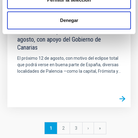
NOTICIA
Denegar
El IAC arranca en Palencia el experimento
NATE con el eclipse total de Sol del 12 de
agosto, con apoyo del Gobierno de
Canarias
El próximo 12 de agosto, con motivo del eclipse total
que podrá verse en buena parte de España, diversas
localidades de Palencia —como la capital, Frómista y...
Paginación
Página
1
Página
2
Página
3
Siguiente
›
última
»
actual
página
página