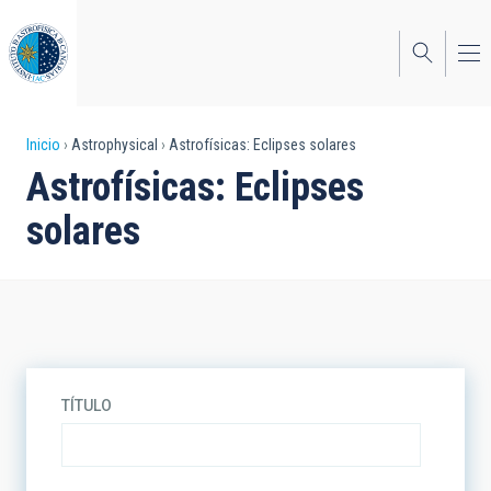
Pasar
al
contenido
principal
Sobrescribir
Inicio
Astrophysical
Astrofísicas: Eclipses solares
Astrofísicas: Eclipses
enlaces
solares
de
ayuda
a
la
navegación
TÍTULO