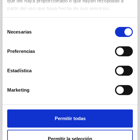
que les haya proporcionado o que hayan recopilado a
partir del uso que haya hecho de sus servicios.
Selección
PUBLICACIÓN
Necesarias
de
Superclustering with the Atacama
consentimiento
Cosmology Telescope and Dark Energy
Preferencias
Survey. II. Anisotropic Large-scale
Coherence in Hot Gas, Galaxies, and Dark
Estadística
Matter
Statistics that capture the directional dependence of
the baryon distribution in the cosmic web enable
Marketing
unique tests of cosmology and astrophysical
feedback. We...
Permitir todas
Permitir la selección