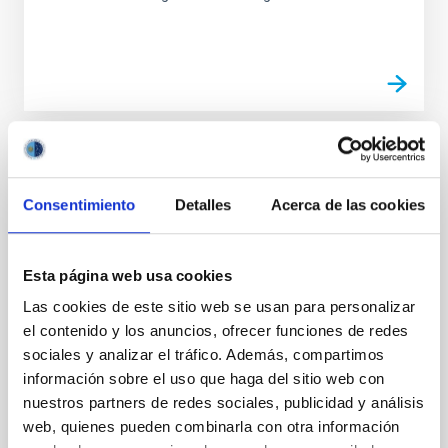
PUBLICACIÓN
Superclustering with the Atacama
Consentimiento
Detalles
Acerca de las cookies
Cosmology Telescope and Dark Energy
Survey. I. Evidence for Thermal Energy
Esta página web usa cookies
Anisotropy Using Oriented Stacking
Las cookies de este sitio web se usan para personalizar
The cosmic web contains filamentary structure on a
el contenido y los anuncios, ofrecer funciones de redes
wide range of scales. On the largest scales,
sociales y analizar el tráfico. Además, compartimos
superclustering aligns multiple galaxy clusters along...
información sobre el uso que haga del sitio web con
nuestros partners de redes sociales, publicidad y análisis
web, quienes pueden combinarla con otra información