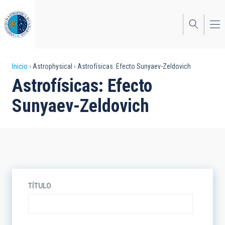
Pasar
al
contenido
principal
Sobrescribir
Inicio
Astrophysical
Astrofísicas: Efecto Sunyaev-Zeldovich
Astrofísicas: Efecto
enlaces
Sunyaev-Zeldovich
de
ayuda
a
la
navegación
TÍTULO