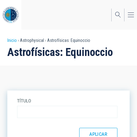
Pasar
al
contenido
principal
Sobrescribir
Inicio
Astrophysical
Astrofísicas: Equinoccio
Astrofísicas: Equinoccio
enlaces
de
ayuda
a
la
TÍTULO
navegación