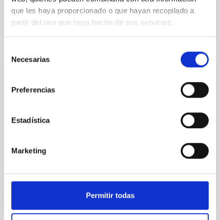
que les haya proporcionado o que hayan recopilado a
partir del uso que haya hecho de sus servicios.
Selección
Necesarias
de
consentimiento
PUBLICACIÓN
Preferencias
Multidimensional energy transfer by
radiation in the solar atmosphere
Estadística
Both linear and nonlinear analysis are used to gain a
better understanding of the effects of multi-
dimensional transfer of energy by radiation in
Marketing
spatially...
Permitir todas