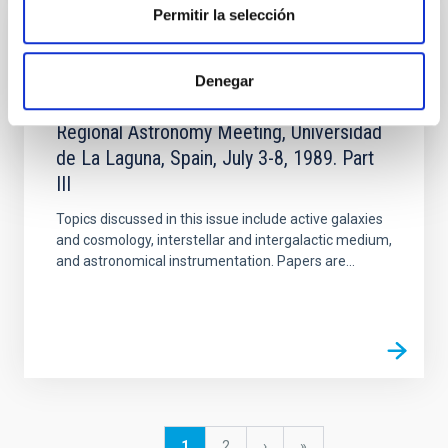
Permitir la selección
PUBLICACIÓN
New windows to the universe;
Denegar
Proceedings of the Eleventh IAU European
Regional Astronomy Meeting, Universidad
de La Laguna, Spain, July 3-8, 1989. Part
III
Topics discussed in this issue include active galaxies
and cosmology, interstellar and intergalactic medium,
and astronomical instrumentation. Papers are...
Paginación
Página
1
Página
2
Siguiente
›
última
»