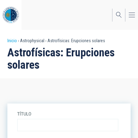
Pasar
al
contenido
principal
Sobrescribir
Inicio
Astrophysical
Astrofísicas: Erupciones solares
Astrofísicas: Erupciones
enlaces
solares
de
ayuda
a
la
navegación
TÍTULO