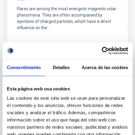
Flares are among the most energetic magnetic solar
phenomena. They are often accompanied by
ejections of charged particles, which have a direct
influence on the...
Consentimiento
Detalles
Acerca de las cookies
CHARLA
Esta página web usa cookies
Infrared spectropolarimetry of a C-class
Las cookies de este sitio web se usan para personalizar
solar flare footpoint plasma
el contenido y los anuncios, ofrecer funciones de redes
We performed full Stokes spectropolarimetric
sociales y analizar el tráfico. Además, compartimos
observations of loop footpoints in the active region
información sobre el uso que haga del sitio web con
NOAA 13363 during a C-class flare with the GREGOR
nuestros partners de redes sociales, publicidad y análisis
Infrared...
web, quienes pueden combinarla con otra información