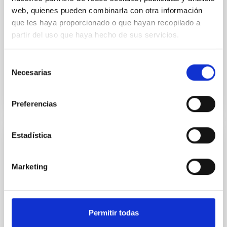
NLTE analysis of massive OB stars in open
web, quienes pueden combinarla con otra información
clusters
que les haya proporcionado o que hayan recopilado a
The paper presents a new method for deriving stellar
partir del uso que haya hecho de sus servicios.
masses and distances using the theory of radiatively
driven winds as presented by Kudritzki et al. (1989)...
Selección
Necesarias
de
consentimiento
Preferencias
Estadística
PUBLICACIÓN
Observations of massive OB stars
Marketing
Preliminary results are presented of spectroscopic
analysis of ten young stars in OB associations using
high resolution spectra and NLTE calculations. From
the...
Permitir todas