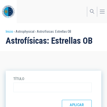
Pasar
al
contenido
principal
Sobrescribir
Inicio
Astrophysical
Astrofísicas: Estrellas OB
Astrofísicas: Estrellas OB
enlaces
de
ayuda
a
la
TÍTULO
navegación