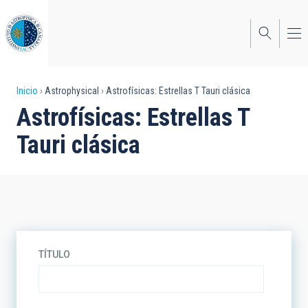
Pasar
al
contenido
principal
Sobrescribir
Inicio
Astrophysical
Astrofísicas: Estrellas T Tauri clásica
Astrofísicas: Estrellas T
enlaces
Tauri clásica
de
ayuda
a
la
navegación
TÍTULO