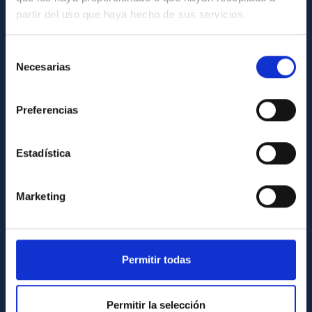
partir del uso que haya hecho de sus servicios.
Contacto
Cómo llegar al IAC
Selección
Necesarias
de
Directorio de personal
consentimiento
Biblioteca
Preferencias
Registro general
Estadística
INFORMACIÓN INSTITUCIONAL
Legislación
Marketing
Transparencia
Código ético y política antifraude
Igualdad y diversidad de género
Permitir todas
Forever IAC
Medio Ambiente y Sostenibilidad
Permitir la selección