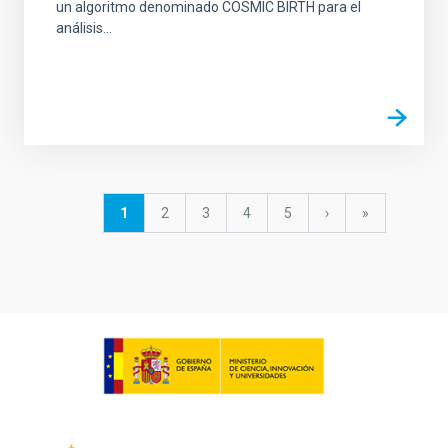
un algoritmo denominado COSMIC BIRTH para el
análisis...
Paginación
Página
1
Página
2
Página
3
Página
4
Página
5
Siguiente
›
última
»
actual
página
página