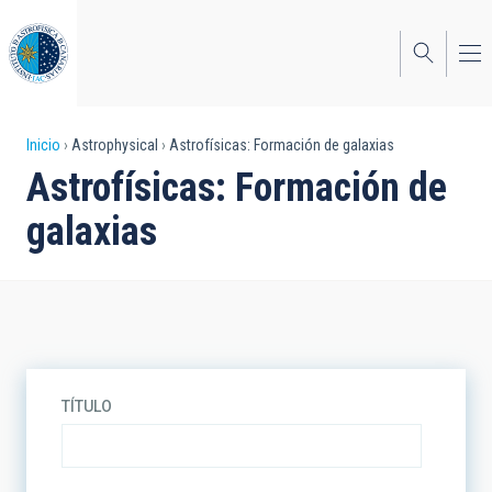
Pasar
al
contenido
principal
Sobrescribir
Inicio
Astrophysical
Astrofísicas: Formación de galaxias
Astrofísicas: Formación de
enlaces
galaxias
de
ayuda
a
la
navegación
TÍTULO