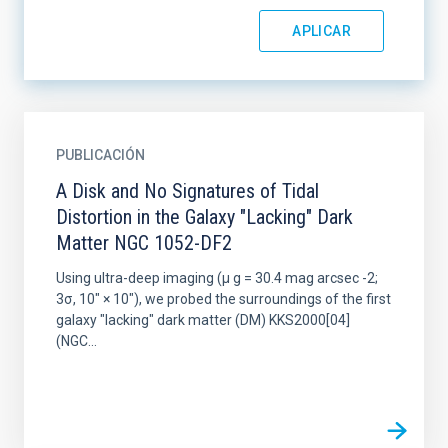
PUBLICACIÓN
A Disk and No Signatures of Tidal
Distortion in the Galaxy "Lacking" Dark
Matter NGC 1052-DF2
Using ultra-deep imaging (μ g = 30.4 mag arcsec -2;
3σ, 10″ × 10″), we probed the surroundings of the first
galaxy "lacking" dark matter (DM) KKS2000[04]
(NGC...