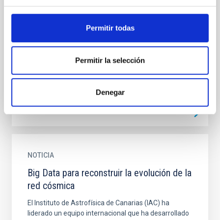
Atacama Large Aperture Submillimeter
Telescope (AtLAST) science: Surveying
Permitir todas
the distant Universe
During the most active period of star formation in
galaxies, which occurs in the redshift range 1 < z < 3,
Permitir la selección
strong bursts of star formation result in significant...
Denegar
NOTICIA
Big Data para reconstruir la evolución de la
red cósmica
El Instituto de Astrofísica de Canarias (IAC) ha
liderado un equipo internacional que ha desarrollado