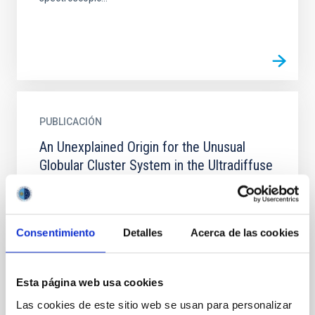
PUBLICACIÓN
An Unexplained Origin for the Unusual
Globular Cluster System in the Ultradiffuse
Galaxy FCC 224
We study the quiescent ultradiffuse galaxy FCC 224
in the Fornax cluster using Hubble Space Telescope
Consentimiento
Detalles
Acerca de las cookies
(HST) imaging, motivated by peculiar properties of
its...
Esta página web usa cookies
Las cookies de este sitio web se usan para personalizar