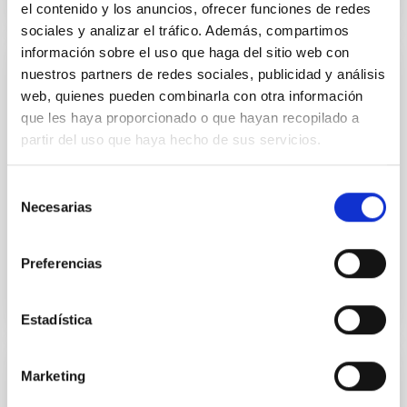
el contenido y los anuncios, ofrecer funciones de redes
sociales y analizar el tráfico. Además, compartimos
información sobre el uso que haga del sitio web con
nuestros partners de redes sociales, publicidad y análisis
PUBLICACIÓN
web, quienes pueden combinarla con otra información
Are Gas-rich Ultra-diffuse Galaxies and
que les haya proporcionado o que hayan recopilado a
Field Dwarfs Distinct?
partir del uso que haya hecho de sus servicios.
We explore the differences in gas-rich field ultra-
diffuse galaxies (UDGs) and diffuse classical dwarf
Selección
galaxies using an extensive atomic gas (H I) follow-
Necesarias
de
up...
consentimiento
Preferencias
Estadística
Marketing
PUBLICACIÓN