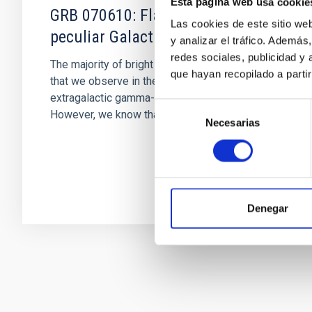
Esta página web usa cookie
GRB 070610: Flares from a
Las cookies de este sitio we
peculiar Galactic source
y analizar el tráfico. Ademá
redes sociales, publicidad y
The majority of bright gamma-ray transients
que hayan recopilado a parti
that we observe in the sky, are produced by
extragalactic gamma-ray bursts (GRBs).
Selección
However, we know that there are...
Necesarias
de
consentimiento
Denegar
Paginación