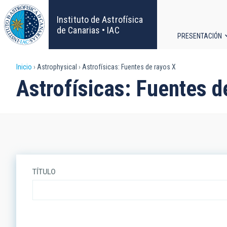
Pasar
al
Instituto de Astrofísica
contenido
de Canarias • IAC
PRESENTACIÓN
principal
Navega
Sobrescribir
Inicio
Astrophysical
Astrofísicas: Fuentes de rayos X
principa
Astrofísicas: Fuentes d
enlaces
de
ayuda
a
TÍTULO
la
navegación