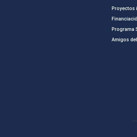
Proyectos i
Financiaci
Programa 
Amigos del
PostFooter > Newsletter link