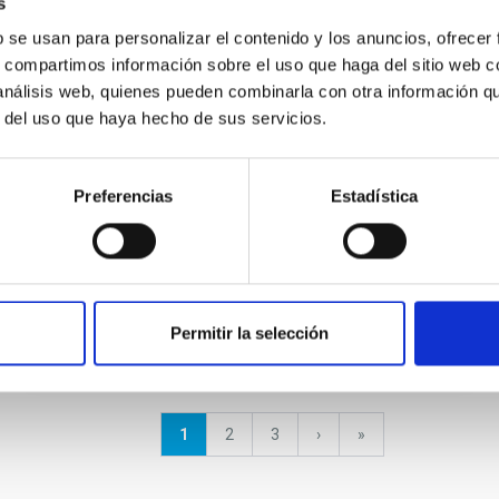
s
Irradiation of the secondary star
b se usan para personalizar el contenido y los anuncios, ofrecer
in X-ray Nova Scorpii 1994 (=GRO
s, compartimos información sobre el uso que haga del sitio web 
J1655-40)
 análisis web, quienes pueden combinarla con otra información q
r del uso que haya hecho de sus servicios.
We have obtained intermediate resolution
optical spectra of the black-hole candidate
Nova Sco 1994 in June 1996, when the source
Preferencias
Estadística
was in an X-ray/optical active...
Permitir la selección
Página
1
Página
2
Página
3
Siguiente
›
última
»
actual
página
página