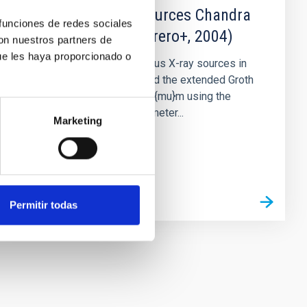
Luminous X-ray sources Chandra
 funciones de redes sociales
fluxes (Alonso-Herrero+, 2004)
con nuestros partners de
ue les haya proporcionado o
We investigate the luminous X-ray sources in
the Lockman Hole (LH) and the extended Groth
strip (EGS) detected at 24{mu}m using the
Multiband Imaging Photometer...
Marketing
Permitir todas